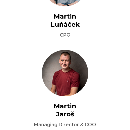
Martin

Luňáček
CPO
Martin

Jaroš
Managing Director & COO