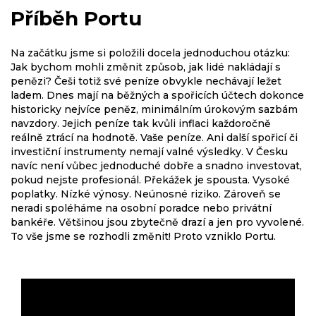
Příběh Portu
Na začátku jsme si položili docela jednoduchou otázku:
Jak bychom mohli změnit způsob, jak lidé nakládají s
penězi? Češi totiž své peníze obvykle nechávají ležet
ladem. Dnes mají na běžných a spořicích účtech dokonce
historicky nejvíce peněz, minimálním úrokovým sazbám
navzdory. Jejich peníze tak kvůli inflaci každoročně
reálně ztrácí na hodnotě. Vaše peníze. Ani další spořicí či
investiční instrumenty nemají valné výsledky. V Česku
navíc není vůbec jednoduché dobře a snadno investovat,
pokud nejste profesionál. Překážek je spousta. Vysoké
poplatky. Nízké výnosy. Neúnosné riziko. Zároveň se
neradi spoléháme na osobní poradce nebo privátní
bankéře. Většinou jsou zbytečně drazí a jen pro vyvolené.
To vše jsme se rozhodli změnit! Proto vzniklo Portu.