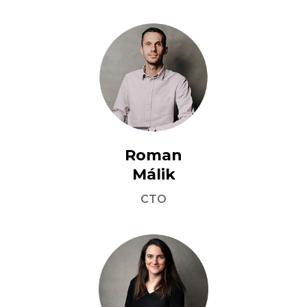
Roman

Málik
CTO