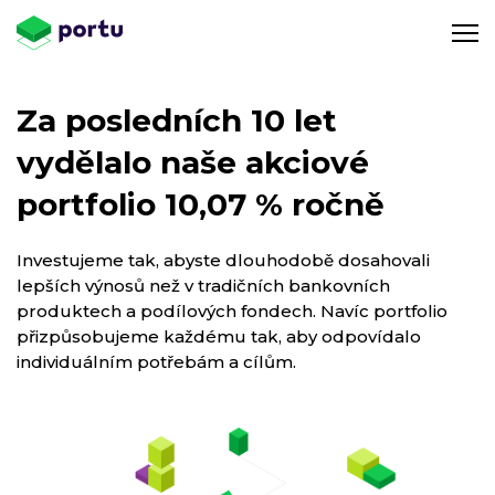
Za posledních 10 let
vydělalo naše akciové
portfolio 10,07 % ročně
Investujeme tak, abyste dlouhodobě dosahovali
lepších výnosů než v tradičních bankovních
produktech a podílových fondech. Navíc portfolio
přizpůsobujeme každému tak, aby odpovídalo
individuálním potřebám a cílům.