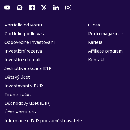
Portfolio od Portu
O nás
Portfolio podle vás
Portu magazín
Odpovědné investování
Kariéra
Investiční rezerva
Affiliate program
Investice do realit
Kontakt
Jednotlivé akcie a ETF
Dětský účet
Investování v EUR
Firemní účet
Důchodový účet (DIP)
Účet Portu <26
Informace o DIP pro zaměstnavatele