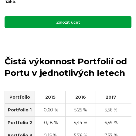
rizika.
Založit účet
Čistá výkonnost Portfolií od
Portu v jednotlivých letech
Portfolio
2015
2016
2017
Portfolio 1
-0,60 %
5,25 %
5,56 %
Portfolio 2
-0,18 %
5,44 %
6,59 %
-
Portfolio 3
0,15 %
5,76 %
7,57 %
-