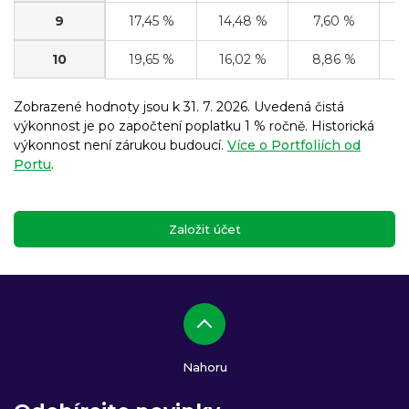
9
17,45 %
14,48 %
7,60 %
10
19,65 %
16,02 %
8,86 %
1
Zobrazené hodnoty jsou k 31. 7. 2026. Uvedená čistá
výkonnost je po započtení poplatku 1 % ročně. Historická
výkonnost není zárukou budoucí.
Více o Portfoliích od
Portu
.
Založit účet
Nahoru