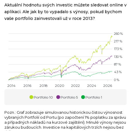
Aktuální hodnotu svých investic můžete sledovat online v
aplikaci. Ale jak by to vypadalo s výnosy, pokud bychom
vaše portfolio zainvestovali už v roce 2013?
260 %
217 %
173 %
130 %
87 %
43 %
0 %
2014
2016
2018
2020
2022
2024
2026
Portfolio 10
Portfolio 5
Portfolio 1
Pozn.: Graf zobrazuje simulovanou historickou čistou výnosnost
vybraných Portfolií od Portu (po započtení 1% poplatku za správu
a případných nákladů na kurzové zajištění). Minulé výnosy nejsou
zárukou budoucích. Investice na kapitálových trzích nejsou bez