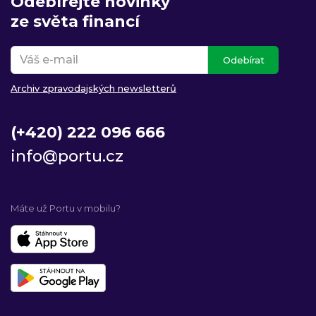
Odebírejte novinky
ze světa financí
Odebírat
Archiv zpravodajských newsletterů
(+420) 222 096 666
info@portu.cz
Máte už Portu v mobilu?