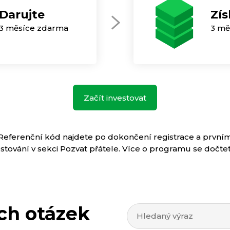
Darujte
Zís
3 měsíce zdarma
3 mě
Začít investovat
Referenční kód najdete po dokončení registrace a první
stování v sekci Pozvat přátele. Více o programu se dočte
ch otázek