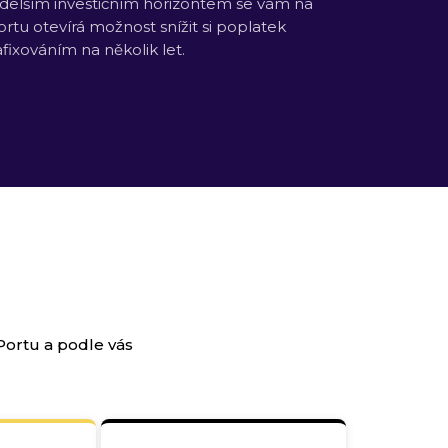
 delším investičním horizontem se vám na
ortu otevírá možnost snížit si poplatek
afixováním na několik let.
Portu a podle vás