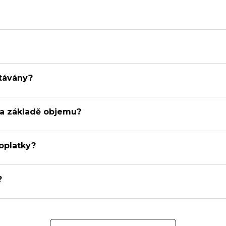
ítávány?
na základě objemu?
poplatky?
?