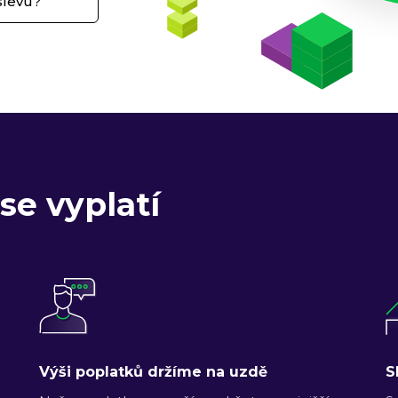
slevu?
se vyplatí
Výši poplatků držíme na uzdě
S