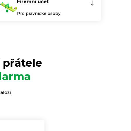
Firemní účet
Pro právnické osoby.
 přátele
zdarma
aloží