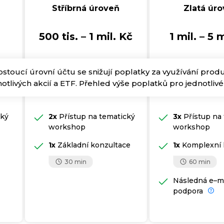
Stříbrná úroveň
Zlatá úr
500 tis. – 1 mil. Kč
1 mil. – 5 
ostoucí úrovní účtu se snižují poplatky za využívání produ
notlivých akcií a ETF. Přehled výše poplatků pro jednotli
cký
2x
Přístup na tematický
3x
Přístup na
workshop
workshop
1x
Základní konzultace
1x
Komplexní 
30 min
60 min
Následná e–m
podpora