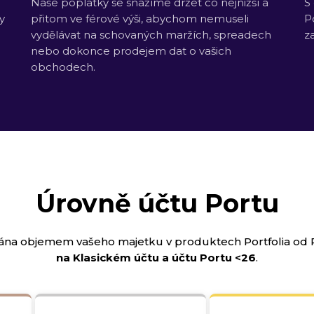
Naše poplatky se snažíme držet co nejnižší a
S
y
přitom ve férové výši, abychom nemuseli
P
vydělávat na schovaných maržích, spreadech
z
nebo dokonce prodejem dat o vašich
obchodech.
Úrovně účtu Portu
ána objemem vašeho majetku v produktech Portfolia od 
na Klasickém účtu a účtu Portu <26
.