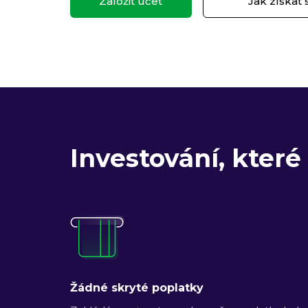
Založit účet
Jak získat 
Investování, které 
Žádné skryté poplatky