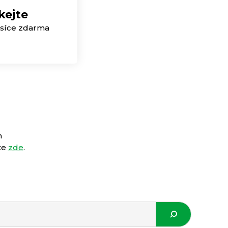
kejte
síce zdarma
m
te
zde
.