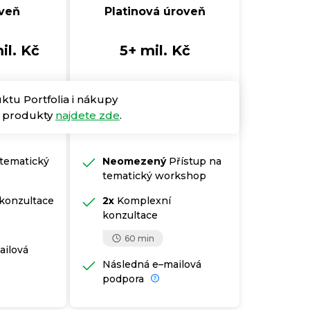
oveň
Platinová úroveň
mil. Kč
5+ mil. Kč
ktu Portfolia i nákupy
vé produkty
najdete zde
.
 tematický
Neomezený
Přístup na
tematický workshop
konzultace
2x
Komplexní
konzultace
60 min
ailová
Následná e–mailová
podpora