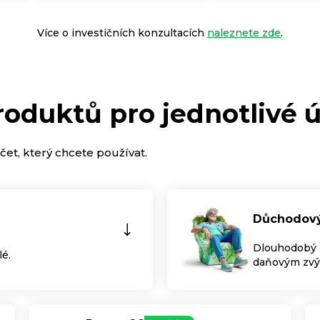
Více o investičních konzultacích
naleznete zde
.
roduktů pro jednotlivé 
et, který chcete používat.
Důchodový 
Dlouhodobý in
lé.
daňovým zv