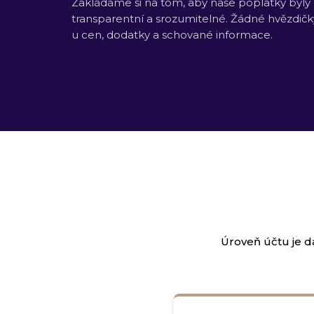
Zakládáme si na tom, aby naše poplatky byly
transparentní a srozumitelné. Žádné hvězdičk
u cen, dodatky a schované informace.
Úroveň účtu je d