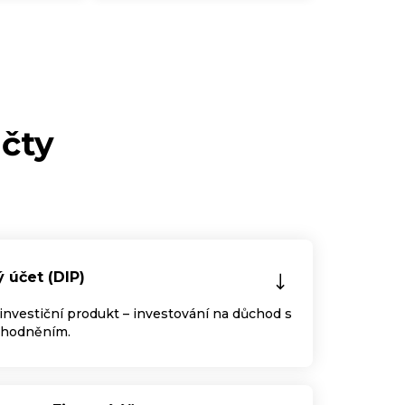
účty
účet (DIP)
vestiční produkt –⁠⁠⁠⁠⁠⁠ investování na důchod s
ýhodněním.