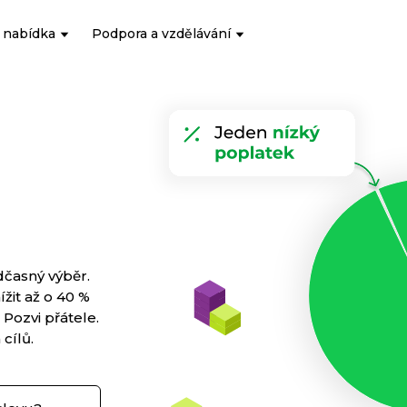
 nabídka
Podpora a vzdělávání
dčasný výběr.
žit až o 40 %
Pozvi přátele.
cílů.