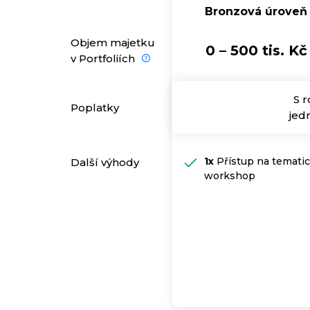
Bronzová úroveň
Objem majetku
0 – 500 tis. Kč
v Portfoliích
S r
Poplatky
jed
1x
Přístup na temati
Další výhody
workshop