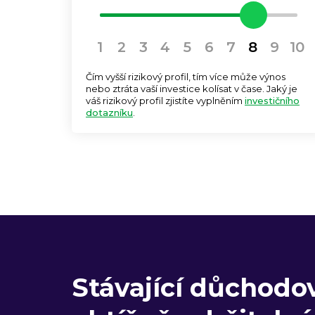
1
2
3
4
5
6
7
8
9
10
Čím vyšší rizikový profil, tím více může výnos
nebo ztráta vaší investice kolísat v čase. Jaký je
váš rizikový profil zjistíte vyplněním
investičního
dotazníku
.
Stávající důchodo