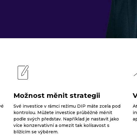
Možnost měnit strategii
V
vé
Své investice v rámci režimu DIP máte zcela pod
A
kontrolou. Můžete investice průběžně měnit
i
podle svých představ. Například je nastavit jako
ap
více konzervativní a omezit tak kolísavost s
blížícím se výběrem.