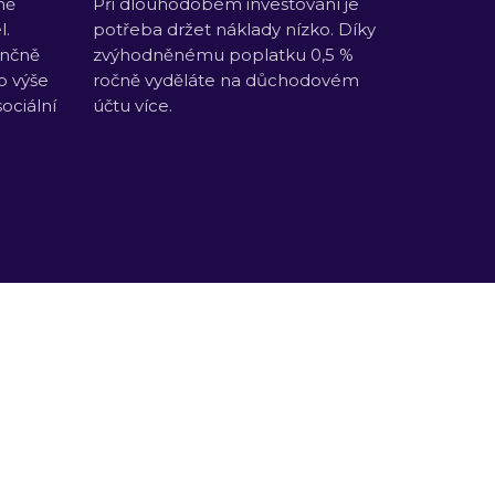
ně
Při dlouhodobém investování je
l.
potřeba držet náklady nízko. Díky
ančně
zvýhodněnému poplatku 0,5 %
o výše
ročně vyděláte na důchodovém
sociální
účtu více.