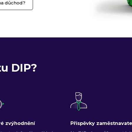
 na důchod?
tu DIP?
é zvýhodnění
Příspěvky zaměstnavate