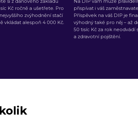
te si z daňového základu
Na DIP vám může pravidel
isíc Kč ročně a ušetřete. Pro
přispívat i váš zaměstnavate
 nejvyššího zvýhodnění stačí
Příspěvek na váš DIP je fin
ě vkládat alespoň 4 000 Kč.
výhodný také pro něj –⁠ až d
50 tisíc Kč za rok neodvádí 
a zdravotní pojištění.
kolik