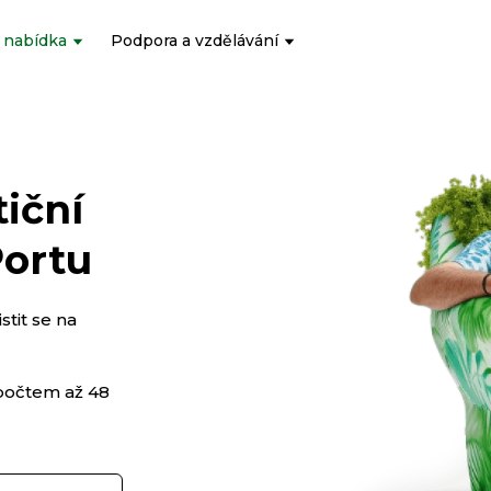
 nabídka
Podpora a vzdělávání
iční
Portu
tit se na
dpočtem až 48