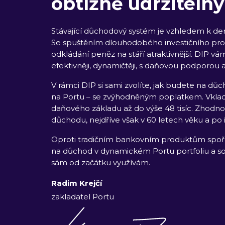
obtížně udržitelný
Stávající důchodový systém je vzhledem k dem
Se spuštěním dlouhodobého investičního pro
odkládání peněz na stáří atraktivnější. DIP v
efektivněji, dynamičtěji, s daňovou podporou 
V rámci DIP si sami zvolíte, jak budete na d
na Portu – se zvýhodněným poplatkem. Vklady
daňového základu až do výše 48 tisíc. Zhodn
důchodu, nejdříve však v 60 letech věku a po 
Oproti tradičním bankovním produktům spoře
na důchod v dynamickém Portu portfoliu a sou
sám od začátku využívám.
Radim Krejčí
zakladatel Portu