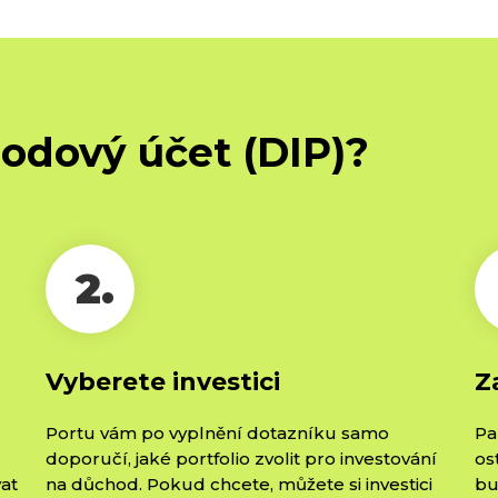
hodový účet (DIP)?
2.
Vyberete investici
Z
Portu vám po vyplnění dotazníku samo
Pa
doporučí, jaké portfolio zvolit pro investování
os
vat
na důchod. Pokud chcete, můžete si investici
bu