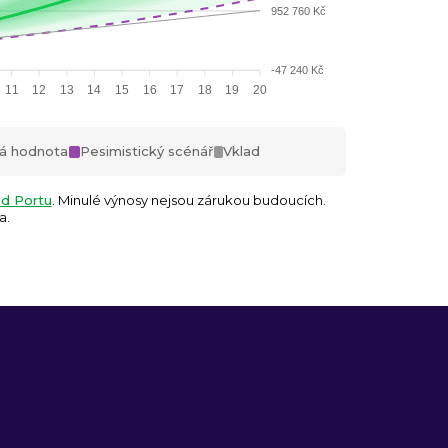
952 760 Kč
-47 240 Kč
11
12
13
14
15
16
17
18
19
20
á hodnota
Pesimistický scénář
Vklad
od Portu
. Minulé výnosy nejsou zárukou budoucích.
a.