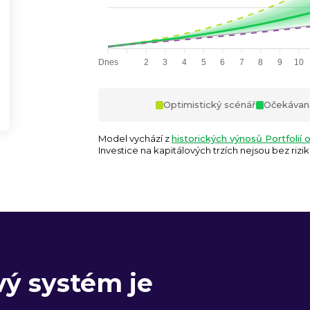
Dnes
2
3
4
5
6
7
8
9
10
Optimistický scénář
Očekávan
Model vychází z
historických výnosů Portfolií 
Investice na kapitálových trzích nejsou bez rizik
vý systém je