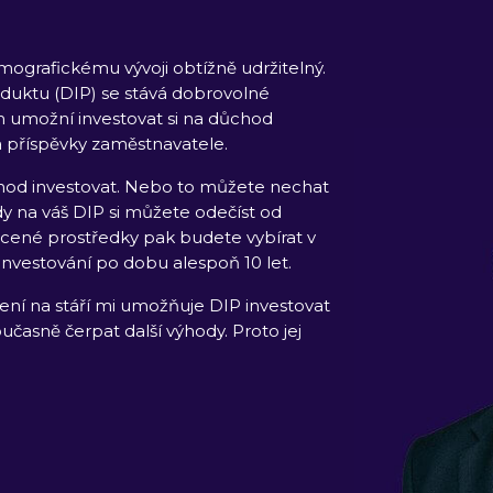
ografickému vývoji obtížně udržitelný.
duktu (DIP) se stává dobrovolné
ám umožní investovat si na důchod
a příspěvky zaměstnavatele.
ůchod investovat. Nebo to můžete nechat
 na váš DIP si můžete odečíst od
ocené prostředky pak budete vybírat v
investování po dobu alespoň 10 let.
ní na stáří mi umožňuje DIP investovat
časně čerpat další výhody. Proto jej