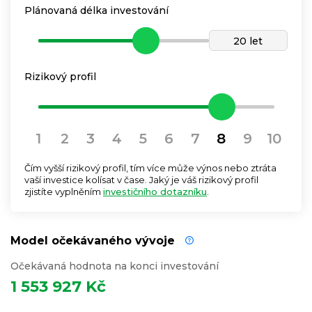
Plánovaná délka investování
20 let
Rizikový profil
1
2
3
4
5
6
7
8
9
10
Čím vyšší rizikový profil, tím více může výnos nebo ztráta
vaší investice kolísat v čase. Jaký je váš rizikový profil
zjistíte vyplněním
investičního dotazníku
.
Model očekávaného vývoje
Očekávaná hodnota na konci investování
1 553 927 Kč