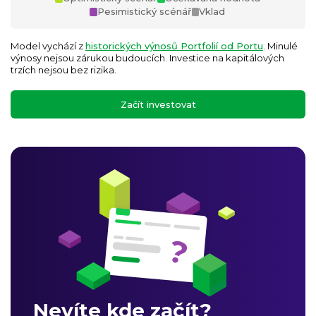
Pesimistický scénář
Vklad
Model vychází z
historických výnosů Portfolií od Portu
. Minulé
výnosy nejsou zárukou budoucích. Investice na kapitálových
trzích nejsou bez rizika.
Začít investovat
Nevíte kde začít?