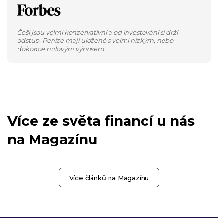
Češi jsou velmi konzervativní a od investování si drží
odstup. Peníze mají uložené s velmi nízkým, nebo
dokonce nulovým výnosem.
Více ze světa financí u nás
na Magazínu
Více článků na Magazínu