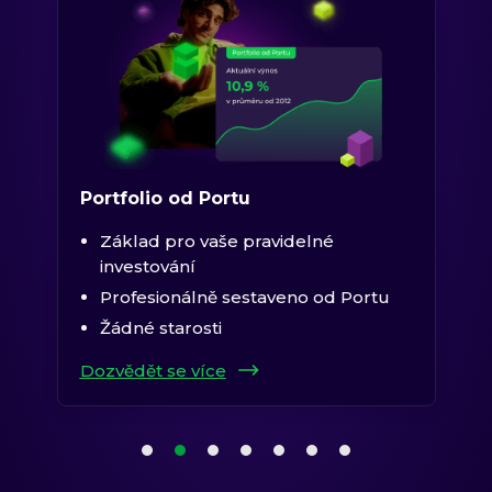
Portfolio od Portu
Základ pro vaše pravidelné
investování
Profesionálně sestaveno od Portu
Žádné starosti
Dozvědět se více
1. položka karuselu
2. položka karuselu
(aktuální položka)
3. položka karuselu
4. položka karuselu
5. položka karuselu
6. položka karuselu
7. položka karuselu