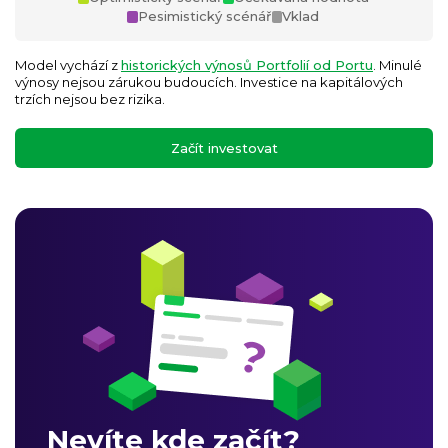
Pesimistický scénář
Vklad
Model vychází z
historických výnosů Portfolií od Portu
. Minulé
výnosy nejsou zárukou budoucích. Investice na kapitálových
trzích nejsou bez rizika.
Začít investovat
Nevíte kde začít?