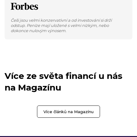
Češi jsou velmi konzervativní a od investování si drží
odstup. Peníze mají uložené s velmi nízkým, nebo
dokonce nulovým výnosem.
Více ze světa financí u nás
na Magazínu
Více článků na Magazínu