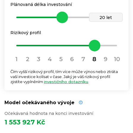
Plánovaná délka investování
20 let
Rizikový profil
1
2
3
4
5
6
7
8
9
10
Čím vyšší rizikový profil, tím více může výnos nebo ztráta
vaší investice kolísat v čase. Jaký je váš rizikový profil
zjistíte vyplněním
investičního dotazníku
.
Model očekávaného vývoje
Očekávaná hodnota na konci investování
1 553 927 Kč