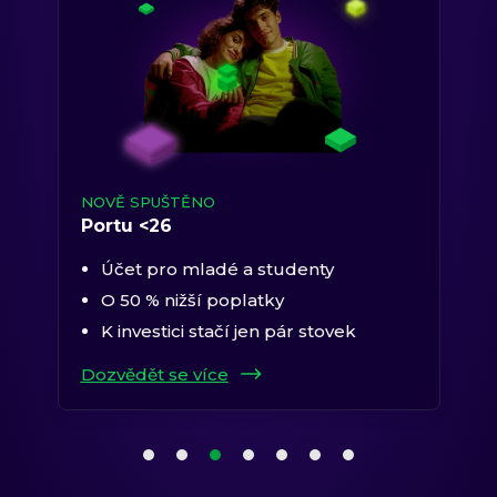
NOVĚ SPUŠTĚNO
Portu <26
Účet pro mladé a studenty
O 50 % nižší poplatky
K investici stačí jen pár stovek
Dozvědět se více
1. položka karuselu
2. položka karuselu
3. položka karuselu
(aktuální položka)
4. položka karuselu
5. položka karuselu
6. položka karuselu
7. položka karuselu