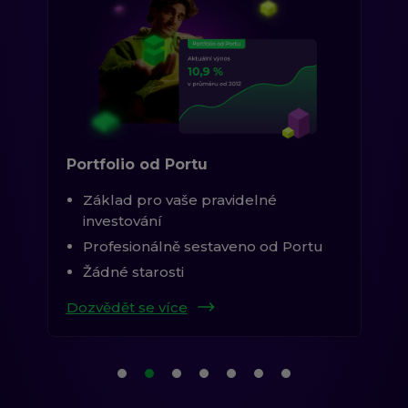
Portfolio od Portu
Základ pro vaše pravidelné
investování
Profesionálně sestaveno od Portu
Žádné starosti
Dozvědět se více
1. položka karuselu
2. položka karuselu
(aktuální položka)
3. položka karuselu
4. položka karuselu
5. položka karuselu
6. položka karuselu
7. položka karuselu