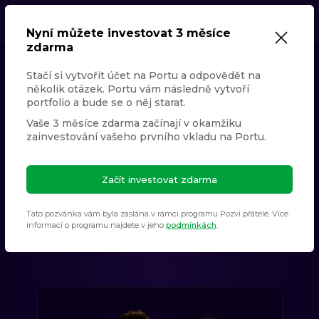
Nyní můžete investovat 3 měsíce
zdarma
Stačí si vytvořit účet na Portu a odpovědět na
Lepší místo
několik otázek. Portu vám následně vytvoří
pro vaše
peníze
portfolio a bude se o něj starat.
Vaše 3 měsíce zdarma začínají v okamžiku
V Portu rozumíme složitému světu investic za vás.
zainvestování vašeho prvního vkladu na Portu.
Zhodnocujte zde své peníze dlouhodobě i
krátkodobě, jednoduše a na jednom místě.
Začít investovat zdarma
330 000+
71 mld. Kč
Tato pozvánka vám byla zaslána v rámci programu Pozvi přátele. Více
informací o programu najdete v jeho
podmínkách
.
klientů
pod správou