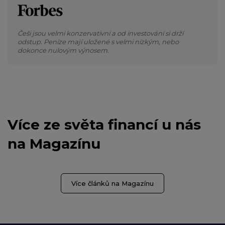
Češi jsou velmi konzervativní a od investování si drží
odstup. Peníze mají uložené s velmi nízkým, nebo
dokonce nulovým výnosem.
Více ze světa financí u nás
na Magazínu
Více článků na Magazínu