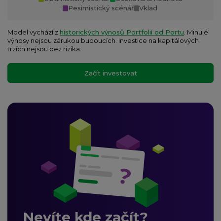
Pesimistický scénář
Vklad
Model vychází z
historických výnosů Portfolií od Portu
. Minulé
výnosy nejsou zárukou budoucích. Investice na kapitálových
trzích nejsou bez rizika.
Začít investovat
Nevíte kde začít?