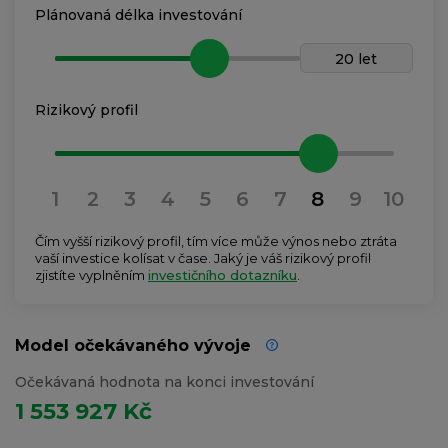
Plánovaná délka investování
20 let
Rizikový profil
1
2
3
4
5
6
7
8
9
10
Čím vyšší rizikový profil, tím více může výnos nebo ztráta
vaší investice kolísat v čase. Jaký je váš rizikový profil
zjistíte vyplněním
investičního dotazníku
.
Model očekávaného vývoje
Očekávaná hodnota na konci investování
1 553 927 Kč