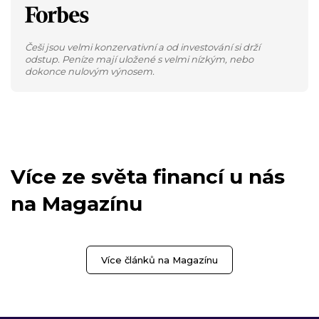
Češi jsou velmi konzervativní a od investování si drží
odstup. Peníze mají uložené s velmi nízkým, nebo
dokonce nulovým výnosem.
Více ze světa financí u nás
na Magazínu
Více článků na Magazínu