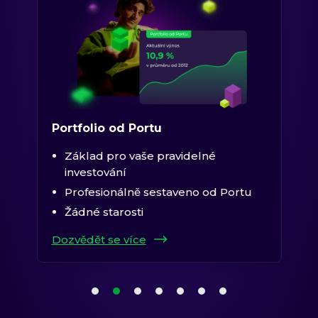
Portfolio od Portu
Základ pro vaše pravidelné
investování
Profesionálně sestaveno od Portu
Žádné starosti
Dozvědět se více
1. položka karuselu
2. položka karuselu
(aktuální položka)
3. položka karuselu
4. položka karuselu
5. položka karuselu
6. položka karuselu
7. položka karuselu