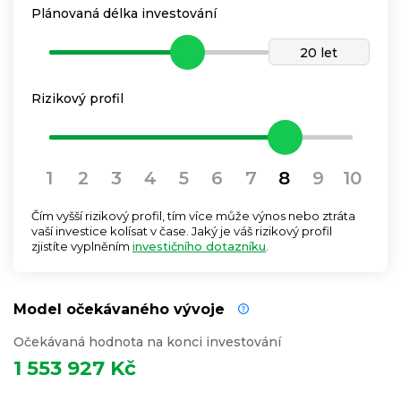
Plánovaná délka investování
20 let
Rizikový profil
1
2
3
4
5
6
7
8
9
10
Čím vyšší rizikový profil, tím více může výnos nebo ztráta
vaší investice kolísat v čase. Jaký je váš rizikový profil
zjistíte vyplněním
investičního dotazníku
.
Model očekávaného vývoje
Očekávaná hodnota na konci investování
1 553 927 Kč