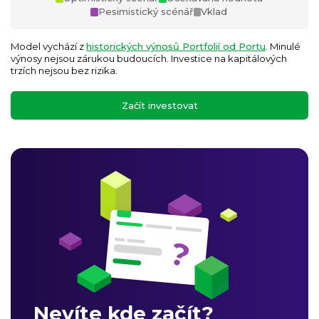
Pesimistický scénář
Vklad
Model vychází z
historických výnosů Portfolií od Portu
. Minulé
výnosy nejsou zárukou budoucích. Investice na kapitálových
trzích nejsou bez rizika.
Začít investovat
Nevíte kde začít?